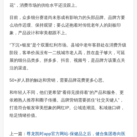
花”，消费市场的供给水平还没跟上。
目前，众多细分赛道尚未形成有影响力的头部品牌。品牌方要
么动作迟缓、保持观望；要么还抱着对传统老年人的刻板印
象，产品设计和审美都跟不上。
“下沉+银发”是个双重红利市场。县域中老年客群处在消费升级
阶段，客单价虽没有一二线城市老人高，胜在盘子够大，可延
展的细分品类多。拼多多、抖音、视频号，是品牌方该重点关
注的渠道。
50+岁人群的触达和营销，需要品牌花费更多心思。
和年轻人不同，他们更希望“看得见摸得着”的产品和服务、更
依赖熟人推荐和圈子传播。品牌营销需要抓住“社交关键人”，
打造符合银发审美想象的网红IP。公域造潮流、私域做口碑，
给足情绪价值。
上一篇：
尊龙凯时app官方网站-保健品之后，健合集团卷向医