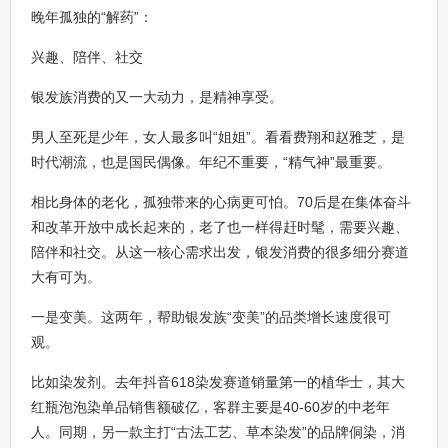
晚年孤独的“解药”：
兴趣、陪伴、社交
银发族消费的又一大动力，是精神享受。
男人至死是少年，女人最多叫“姐姐”。看看费翔和赵雅芝，是
时代潮流，也是国民偶像。年纪不重要，“精气神”最重要。
相比身体的老化，孤独带来的心病更可怕。70后是在集体奋斗
和改革开放中成长起来的，老了也一样得赶时髦，需要兴趣、
陪伴和社交。从这一核心需求出发，银发消费的很多细分赛道
大有可为。
一是变美。这两年，帮助银发族“变美”的品类增长速度很可
观。
比如染发剂。去年抖音618染发赛道销量第一的植华士，其大
红瓶泡泡染单品销售额破亿，客群主要是40-60岁的中老年
人。同期，另一款主打“古法工艺、草本染发”的品牌侗染，消