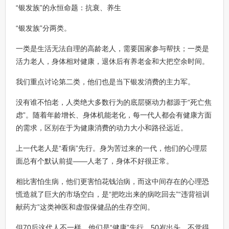
“银发族”的永恒命题：抗衰、养生
“银发族”分两类。
一类是生活无法自理的高龄老人，需要国家参与帮扶；一类是
活力老人，身体相对健康，退休后有养老金和大把空余时间。
我们重点讨论第二类，他们也是当下银发消费的主力军。
没有谁不怕老，人类绝大多数行为的底层驱动力都源于“死亡焦
虑”。随着年龄增长、身体机能老化，每一代人都会有健康方面
的需求，区别在于为健康消费的动力大小和路径远近。
上一代老人是“看病”先行。身为苦过来的一代，他们的心理层
面总有个默认前提——人老了，身体不好很正常。
相比害怕生病，他们更害怕花钱治病，而这中间存在的心理恐
慌造就了巨大的市场空白，是“把吃出来的病吃回去”“违背祖训
献药方”这类神医和虚假保健品的生存空间。
但70后这代人不一样，他们是“健康”先行。50岁出头，不觉得