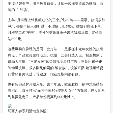
主流品牌失声，用户教育缺失，让这一蓝海赛道成为微商、白
牌的“主战场”。
去年7月抖音上销售额过亿的三个护肤白牌——里季、娇润泉和
VC，都是年轻人没听过、不理解，但妈妈、姑姑们疯狂下单。
月榜第二名“里季”，主推的蓝铜肽鱼子酱抗皱精华霜，定价高
达899元。
这些爆卖白牌玩的是同一套打法：一是紧抓中老年女性的抗衰
痛点，产品宣传主打淡斑、抗皱；二是打造人设、制造想象，
借助大主播、“不老女神”这类影视明星打广告；三是用账号矩
阵铺量洗脑。很多刚刚触网的“银发族”，没被直播/短视频带货
的营销套路洗过，导致这一招在短期内很有效。
也有头部品牌开始入场。去年年底，欧莱雅旗下的中式高端品
牌羽西，首次打出“面向中国50+岁熟龄女性”的直球，把人参系
列差异化定位，产品单价提高到600元以上。
羽西人参系列活动宣传照