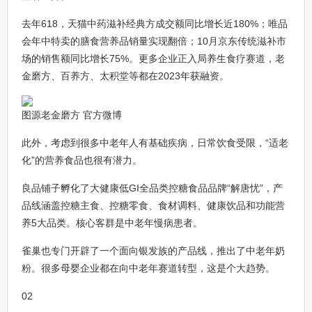
去年618，天猫中药滋补经典方成交额同比增长近180%；唯品
会年中特卖的膳食营养品销量实现翻倍；10月京东传统滋补市
场的销售额同比增长75%。更多企业正入局养生食疗赛道，老
金磨方、百养方、太积堂等都在2023年获融资。
图源老金磨方 官方微博
此外，考虑到很多中老年人有基础疾病，日常饮食受限，“适老
化”的营养食品也很有潜力。
良品铺子孵化了大健康低GI全品类控糖食品品牌“解唐忧”，产
品线涵盖控糖主食、控糖零食、食材调料、健康饮品和功能营
养5大品类。核心客群是中老年慢病患者。
雀巢也专门开辟了一个面向银发族的产品线，推出了中老年奶
粉。很多母婴企业都在向中老年赛道转型，这是个大趋势。
02