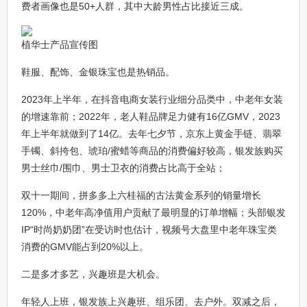
费者画像也是50+人群，其中大龄男性占比接近三成。
植华士产品宣传图
鞋服、配饰、金银珠宝也是热销品。
2023年上半年，在抖音电商女装行业细分品类中，中老年女装
的增速靠前；2022年，老人鞋品牌足力健有16亿GMV，2023
年上半年就做到了14亿。去年七夕节，京东上黄金手链、翡翠
手镯、斜挎包、琥珀/蜜蜡等商品的消费偏好较高，银发族购买
男士丝巾/围巾、男士卫衣的消费占比高于全站；
双十一期间，拼多多上六桂福的古法黄金系列的销量增长
120%，中老年高净值用户贡献了最明显的订单增幅；头部银发
IP“时尚奶奶团”在受访时也估计，视频号大盘里中老年珠宝类
消费的GMV能占到20%以上。
二是多才多艺，兴趣班是大机会。
年轻人上班，银发族上兴趣班、组乐团、去户外。双减之后，