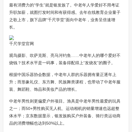
最有消费力的“学生”就是银发族了。中老年人学爱好不用考证
升职加薪，就图打发时间和有获得感。去年在线教育企业量子
之歌上市，旗下品牌“千尺学堂”面向中老年，业务呈倍速增
长。
千尺学堂官网
观鸟摄影、吹萨克斯、亮马河钓鱼……中老年人的哪个爱好不
烧钱？技术水平是一码事，装备得配得上“发烧友”的圈子。
根据中国乐器协会数据，中老年人群的乐器拥有量正逐年上
升；而形象礼仪、东方舞、民族舞类课程，也带动了中老年服
装、舞蹈鞋、饰品和美妆产品的增长。
中老年男性则更偏爱户外项目。渔具是中老年男性最爱的玩具
之一；而50+男性购买无人机、运动相机的销量增速也远超整
体水平；京东数据显示，银发族购买户外装备、骑行类运动商
品的消费增幅也达到50%以上。