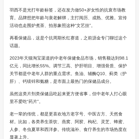
羽西不是光打年龄标签，还在发力做50+岁女性的抗衰市场教
育。品牌想把年龄与衰老解绑，主打阅历、成熟、优雅。宣传
活动也走围炉煮茶、拍形象照这种“文艺挂”。
再看保健品，这是个抗周期长红赛道，之前沥金专门聊过这个
话题。
2023年天猫淘宝渠道的中老年保健食品市场，销售额达到98.1
亿元，同比增长55%。调节三高、护肝明目、增强骨质、保护
关节都是中老年人群的重点需求。鱼油、辅酶Q10、蓟类（护
肝）、钙镁锌和氨糖，是市面上最热门的保健品成分。
虽然这类片剂类保健品吃起来更方便省事，但中老年人打心眼
里不爱吃“药片”。
老一辈的传统，都是更喜欢地方老字号、中医古方、天然食
材。比如，各类养生茶饮、燕窝、阿胶、枸杞、灵芝、蜂蜜、
人参、冬虫夏草和西洋参。传统滋补、食疗养生的市场热度在
显著上升。