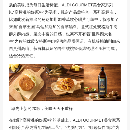
质的美味成为每日生活标配。ALDI GOURMET美食家系列
以“高标准的好原料”为要求，规定产品需符合一系列高标准，
比如此次新推出的马达加斯加香草软心唱片可颂中，就添加了
来自“香草王国”马达加斯加的香草馅料。意式红烩安格斯牛肉
酥外酥内嫩、层次丰富的口感，也离不开有着“世界四大名
牛”之称的优质安格斯牛肉提供的品质保证。有机核桃油则由来
自贵州高山、获有机认证的野生核桃经低温物理冷压榨而成，
适合冷热烹饪。
率先上新约20款，美味天天不重样
在做到“高标准的好原料”的基础上，ALDI GOURMET美食家系
列部分产品更搭配“精研工艺”、“优质配方”、“甄选伙伴”标准为