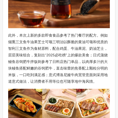
此外，本次上新的多款即食食品参考了热门餐厅的配方。例如
烟熏三文鱼牛油果芝士可颂三明治以酥脆的黄油可颂和优质的
智利三文鱼作为食材原料，配合鸡蛋、牛油果泥、奶油芝士，
层层美味组合，复刻出“2025必吃榜”上的爆款美食；日式蒲烧
鳗鱼谷饲肥牛拌饭则参考了日料店热门单品，以肉厚多汁的大
块鳗鱼搭配鲜嫩的谷饲肥牛，直击味蕾的焦香配上颗粒分明的
米饭，一口吃到满足感；意式博洛尼娅牛肉宽管意面则采用地
道意式做法，让消费者不用等位也可随享地中海风情。