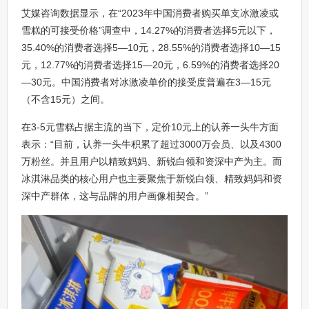
艾媒咨询数据显示，在“2023年中国消费者购买单支冰激凌或
雪糕的可接受价格”调查中，14.27%的消费者选择5元以下，
35.40%的消费者选择5—10元，28.55%的消费者选择10—15
元，12.77%的消费者选择15—20元，6.59%的消费者选择20
—30元。中国消费者对冰激凌单价的接受度普遍在3—15元
（不含15元）之间。
在3-5元雪糕占据主流的当下，定价10元上的认养一头牛方面
表示：“目前，认养一头牛积累了超过3000万会员、以及4300
万粉丝。并且用户以精致妈妈、新锐白领和资深中产为主。而
冰淇淋品类的核心用户也主要聚焦于新锐白领、精致妈妈和资
深中产群体，这与品牌的用户画像相契合。”