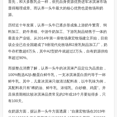
首先，和大多数乳企一样，依托自身资源优势进军冰淇淋市场
显得顺理成章。而认养一头牛最大的核心优势也是牧场和奶
源。
历经近十年发展，认养一头牛已逐步形成集上游奶牛繁育、饲
料加工、奶牛养殖、中游牛奶加工、下游乳制品销售于一体的
垂直全产业链。从2014年第一座牧场康宏牧场建立开始，目前
该企业已在全国建成了9座现代化牧场和2座乳制品加工厂，奶
牛存栏数超8万头，其中A2型奶牛就超过2万头，自有奶源供给
率超过90%。
而据整点消费了解，认养一头牛的冰淇淋产品定位为品质款，
100%甄选A2β-酪蛋白鲜牛乳，一支冰淇淋蛋白质约等于一杯
鲜牛乳。其中，儿童冰淇淋只做清洁配料表，以牛乳味为例，
其配料表只有“稀奶油、鲜牛乳、浓缩乳、白砂糖、鸡蛋”。并
且保质期相比较冰淇淋品类常见的2年或18个月要短得多，只
有100天。
在奶源方面，据认养一头牛方面透露：“自康宏牧场在2019年