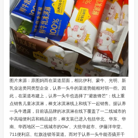
图片来源：原图妈而在渠道层面，相比伊利、蒙牛、光明、新
乳业这类同类型企业，认养一头牛的渠道势能相对弱一些。因
此，在渠道布建上，认养一头牛也选择了“避敌锋芒”：线上重
点销售儿童冰淇淋，棒支冰淇淋线上和线下一起销售。据认养
一头牛透露，目前该品牌的冰淇淋在线下覆盖了一二线城市的
中高端便利店和精品超市，棒支装已进入包括华北、华东、华
南、华西地区一二线城市的Ole'、大统华超市、伊藤洋华堂、
711便利店、红旗连锁等渠道。而对于认养一头牛能否撬开千