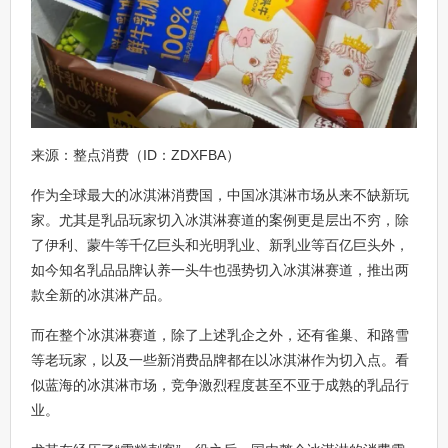
来源：整点消费（ID：ZDXFBA）
作为全球最大的冰淇淋消费国，中国冰淇淋市场从来不缺新玩
家。尤其是乳品玩家切入冰淇淋赛道的案例更是层出不穷，除
了伊利、蒙牛等千亿巨头和光明乳业、新乳业等百亿巨头外，
如今知名乳品品牌认养一头牛也强势切入冰淇淋赛道，推出两
款全新的冰淇淋产品。
而在整个冰淇淋赛道，除了上述乳企之外，还有雀巢、和路雪
等老玩家，以及一些新消费品牌都在以冰淇淋作为切入点。看
似蓝海的冰淇淋市场，竞争激烈程度甚至不亚于成熟的乳品行
业。