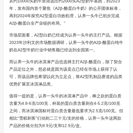
从约10000头奶牛里筛选出约2000头A2型奶牛基因，到2023
年，发布国内首个聚焦《A2β-酪蛋白牛奶》的公开团体标准，
再到2024年探究A2型蛋白功效机理，认养一头牛已初步完成
A2β-酪蛋白全产业链的布局。”
市场层面看，A2型白奶已经成为认养一头牛的主打产品。根据
2023年沙利文的市场数据调研，认养一头牛的A2β-酪蛋白纯牛
奶在A2型牛奶行业中销售额已经达到全国第一。
而认养一头牛的冰淇淋产品也选择主打A2β-酪蛋白，除了契合
产品定位之外，想必就是因为该卖点已经在市场上获得了认
可，而该品牌也希望以此为立足点，将A2型乳制品赛道的品类
优势扩展至冰淇淋品类。
值得一提的是，认养一头牛的冰淇淋产品中，棒之款的蛋白质
含量为4.8-6克/100克，杯装的蛋白质含量则在4-5.2克/100克
之间，而冰淇淋国标对蛋白质含量最低要求为2.5克/100克。但
相比“雪糕刺客”们动则二三十元/支的价格，认养一头牛这两款
产品的价格分别为9.9元/支和12.9元/盒。