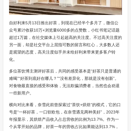
自好利来5月13日推出好茶，到现在已经半个多月了，微信公
众号累计收获10万+浏览量6000多的点赞数，小红书笔记话题
超过1万篇，在社交媒体上引起超高的关注度。不过高关注度的
另一面，却是社交平台上屈指可数的留言和红心，大多数人还
是观望的态度，高关注度似乎并未给好利来带来更多客户转
化。
多位茶饮博主测评好茶后，共同的感受基本是“好茶只是普通的
难喝”“好茶到底好在哪儿？”“没有差异化，那就是没有创新”。
对食物最直接的感受和体验，无法欺骗消费者，当然也会劝退
一些新用户。
横向对比来看，奈雪此前曾探索过“茶饮+烘焙”的模式，它的口
号是“一杯好茶，一口软欧包，在奈雪遇见两种美好”，2023年
年报显示，其烘焙产品收入占总营收的比例为13.7%。作为一
个从零开始的品牌，好茶一年的营收占比如果能达到13.7%，