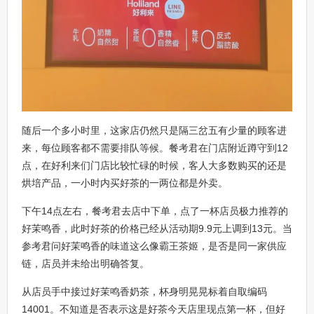
随后一个多小时里，这家店仍然只是隔三岔五有少量的顾客进
来，每位顾客都不需要排队等候。餐考君在门店附近蹲守到12
点，在好利来们门店比较忙碌的时候，客人大多数购买的还是
烘培产品，一小时内买好茶的一两位都是外卖。
下午14点左右，餐考君去店中下单，点了一杯店员极力推荐的
好茉鸣香，此时好茶的价格已经从活动期9.9元上调到13元。当
参考君问好茉鸣香的味道这么像霸王茶姬，是否是同一家供应
链，店员并未给出明确答复。
从店员手中接过好茉鸣香奶茶，杯身明晃晃标着自取编码
14001。不知道是否表示这是好茶今天店里现点第一杯，但好