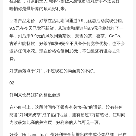
往的好，好茶的无人问津不禁让人感慨市场对新手不太友好，
哪怕你是烘培界的顶流好利来。
回看产品定价，好茶在活动期间通过9.9元优惠活动实现促销。
9.9元在今天已觉不新鲜，从瑞幸和库迪的9.9元价格战打了一
年，到后来9.9元的风吹到新茶饮，奈雪的茶、喜茶、CoCo、
古茗都能畅饮，好茶的9块9完全不具备任何竞争优势，也不会
激起任何水花。现在价格恢复到13元，不知道还有谁会去消
费。
好茶虽落点于“好”，不过现在的局面真的不好。
02
好利来饮品矩阵的相似命运
在小红书上，这段时间多了很多有关“好茶”的话题。没有任何
防备“好利来奶茶”成了热门话题，拥有超过1万篇笔记。短时间
内收获如此高的关注度，好利来的人气可见一斑。
好茶（Holiland Tea）是好利来全新推出的中式茶饮品牌，已在