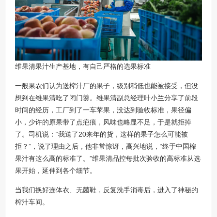
维果清果汁生产基地，有自己严格的选果标准
一般果农们认为送榨汁厂的果子，级别稍低也能被接受，但没
想到在维果清吃了闭门羹。维果清副总经理叶小兰分享了前段
时间的经历，工厂到了一车苹果，没达到验收标准，果径偏
小，少许的原果带了点疤痕，风味也略显不足，于是就拒掉
了。司机说：“我送了20来年的货，这样的果子怎么可能被
拒？”，说了理由之后，他非常惊讶，高兴地说，“终于中国榨
果汁有这么高的标准了。”维果清品控每批次验收的高标准从选
果开始，延伸到各个细节。
当我们换好连体衣、无菌鞋，反复洗手消毒后，进入了神秘的
榨汁车间。