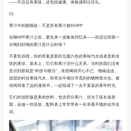
——不仅仅有美味，还包括健康、体验感和注目礼。
01
果汁中的鄙视链：不是所有果汁都叫HPP
在聊HPP果汁之前，要先来一波集体回忆杀——你还记得第一
次喝到好喝的果汁是什么时候？
不要告诉我，你的答案是那些五颜六色的果味汽水或者是粉末
状的果珍。基本上，它们和果汁没什么关系。当时的我们没有
意识到那就是“科技与狠活”，依然喝得开心不已、饱嗝连连。
甜甜的科技果味汽水，和草丛中偶尔寻觅到的蟋蟀萤火虫、被
传阅得卷了边的漫画书，一起组成了一去不复返的童年时光。
它们的进阶版是果肉饮料，包含部分果汁，但为了延长保质
期，会做一些添加，配料表上常常带有一长串看不懂的化学名
词。