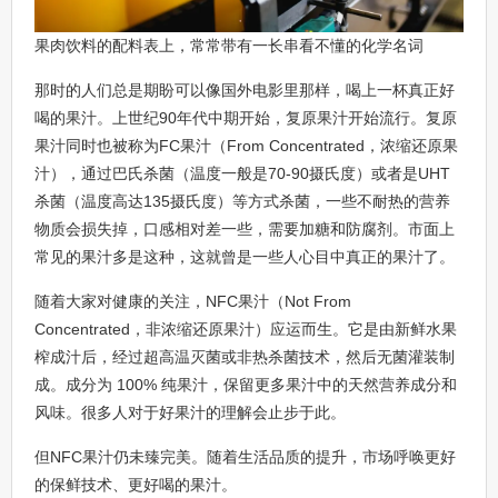
果肉饮料的配料表上，常常带有一长串看不懂的化学名词
那时的人们总是期盼可以像国外电影里那样，喝上一杯真正好
喝的果汁。上世纪90年代中期开始，复原果汁开始流行。复原
果汁同时也被称为FC果汁（From Concentrated，浓缩还原果
汁），通过巴氏杀菌（温度一般是70-90摄氏度）或者是UHT
杀菌（温度高达135摄氏度）等方式杀菌，一些不耐热的营养
物质会损失掉，口感相对差一些，需要加糖和防腐剂。市面上
常见的果汁多是这种，这就曾是一些人心目中真正的果汁了。
随着大家对健康的关注，NFC果汁（Not From
Concentrated，非浓缩还原果汁）应运而生。它是由新鲜水果
榨成汁后，经过超高温灭菌或非热杀菌技术，然后无菌灌装制
成。成分为 100% 纯果汁，保留更多果汁中的天然营养成分和
风味。很多人对于好果汁的理解会止步于此。
但NFC果汁仍未臻完美。随着生活品质的提升，市场呼唤更好
的保鲜技术、更好喝的果汁。