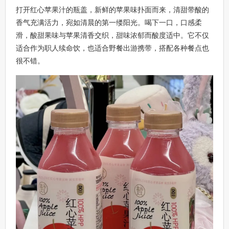
打开红心苹果汁的瓶盖，新鲜的苹果味扑面而来，清甜带酸的
香气充满活力，宛如清晨的第一缕阳光。喝下一口，口感柔
滑，酸甜果味与苹果清香交织，甜味浓郁而酸度适中。它不仅
适合作为职人续命饮，也适合野餐出游携带，搭配各种餐点也
很不错。