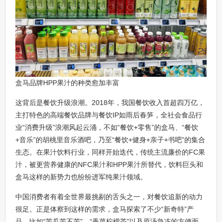
盒马品牌HPP果汁的种类愈加丰富
这背后是餐饮升级浪潮。2018年，我国餐饮收入首超四万亿，
主打特色的高端餐饮品牌与餐饮IP如雨后春笋，全社会食品行
业“消费升级”浪潮风起云涌，不如“餐饮+零售”的盒马、“餐饮
+音乐”的胡桃里音乐酒吧，乃至“餐饮+健身+亲子+书吧”的集合
生态。在果汁饮料行业，同样开始迭代，传统主流廉价的FC果
汁，被更营养健康的NFC果汁和HPP果汁所替代，饮料巨头和
盒马这样的新势力也纷纷进军纯果汁领域。
中国消费者有着全世界最挑剔的舌头之一，对餐饮追新的动力
很足。正是体察到这样的需求，盒马探索了不少“新奇特”产
品，比如“苦瓜苦不苦”、“香菜柠檬茶”以及原汤急冻的方便面。