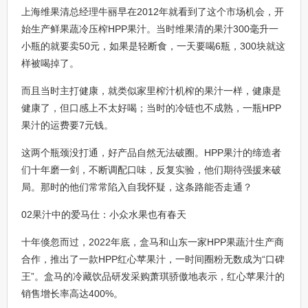
上海维果清总经理牛丽早在2012年就看到了这个市场机会，开
始生产鲜果蔬冷压榨HPP果汁。当时维果清的果汁300毫升一
小瓶的就要卖50元，如果是轻断食，一天要喝6瓶，300块就这
样被喝掉了。
而且当时主打健康，就类似家里榨汁机榨的果汁一样，健康是
健康了，但口感上不太好喝；当时的冷链也不成熟，一瓶HPP
果汁的运费要7元钱。
这两个瓶颈没打通，好产品自然无法破圈。HPP果汁的缔造者
们十年磨一剑，不断调配口味，反复实验，他们期待强援来破
局。那时的他们常常陷入自我怀疑，这条路能否走通？
02果汁中的爱马仕：小众水果也有春天
十年倏忽而过，2022年底，盒马和山东一家HPP果蔬汁生产商
合作，推出了一款HPP红心苹果汁，一时间圈粉无数成为“口碑
王”。盒马的冷藏饮品研发采购萧琪骄傲地表示，红心苹果汁的
销售增长率高达400%。