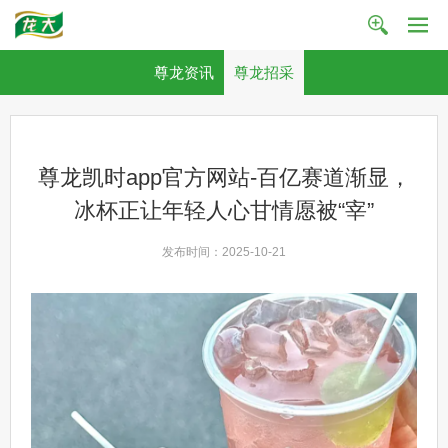
尊龙资讯
尊龙招采
尊龙凯时app官方网站-百亿赛道渐显，
冰杯正让年轻人心甘情愿被“宰”
发布时间：2025-10-21