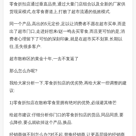
零食折扣店通过垂直品类,通过大量门店组合以及全新的厂家供
货现采模式,在零食赛道上,打败了超市流通的低效模式.
同一个产品,高出的5元定价,足以让消费者不愿在超市买单,而是
出了超市门口,走进好想来/赵一鸣去买零食,而且更可怕的是,消
费者心理留下了可怕的深刻印象,就是在超市买不划算,长期以
往,丢失很多客户.
超市散称区的黄金十年,一去不复返了
那么怎么办呢?
我给大家分析一下,零食折扣店的优劣势,再给大家一些调整的建
议:
1)零食折扣店在散称零食里拥有绝对的优势,必须避其锋芒
给超市建议:仔细分析你门口的零食折扣店的货品,同品同质,要
么降价,要么就砍掉这个产品,换品.
经销商做不到怎么办?对不起,替换经销商,让更高层级的经销商