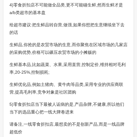
4)零食折扣店不可能做全品类,更不可能碰生鲜,然而生鲜才是
a/b类超市的基本盘
给超市建议:把生鲜品转自营,做强,如果你想把生意继续坐下去
的话
生鲜品,你抢的是农贸市场的生意,而你聚焦在区域市场的几家店
的采购优势,价格可以碾压农贸市场的小摊贩的
生鲜基本品,比如蔬菜、水果,采用直营,控制定价,维持相对毛利
率,20-25%,控制损耗;
生鲜优化品,例如土猪肉、黄牛肉等品类,采用专业的供应商联
营,提高毛利率,竞争对象是社区团购
5)零食折扣店当下最被人诟病的是,产品杂牌,不健康,所以他们
当下的选品重心把一线大牌卷进来
请备注,一线零食折扣店,最想卖的不是创新产品,而是一线品牌
超低价