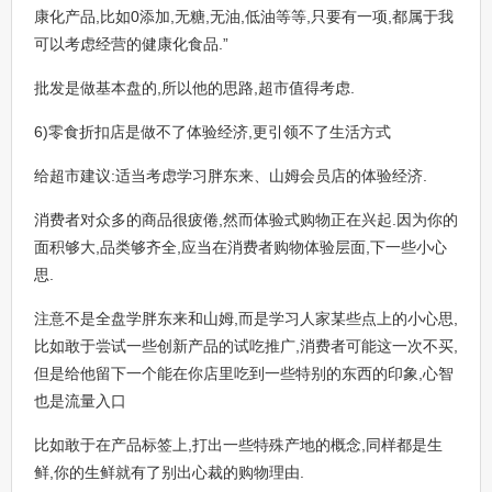
康化产品,比如0添加,无糖,无油,低油等等,只要有一项,都属于我
可以考虑经营的健康化食品.”
批发是做基本盘的,所以他的思路,超市值得考虑.
6)零食折扣店是做不了体验经济,更引领不了生活方式
给超市建议:适当考虑学习胖东来、山姆会员店的体验经济.
消费者对众多的商品很疲倦,然而体验式购物正在兴起.因为你的
面积够大,品类够齐全,应当在消费者购物体验层面,下一些小心
思.
注意不是全盘学胖东来和山姆,而是学习人家某些点上的小心思,
比如敢于尝试一些创新产品的试吃推广,消费者可能这一次不买,
但是给他留下一个能在你店里吃到一些特别的东西的印象,心智
也是流量入口
比如敢于在产品标签上,打出一些特殊产地的概念,同样都是生
鲜,你的生鲜就有了别出心裁的购物理由.