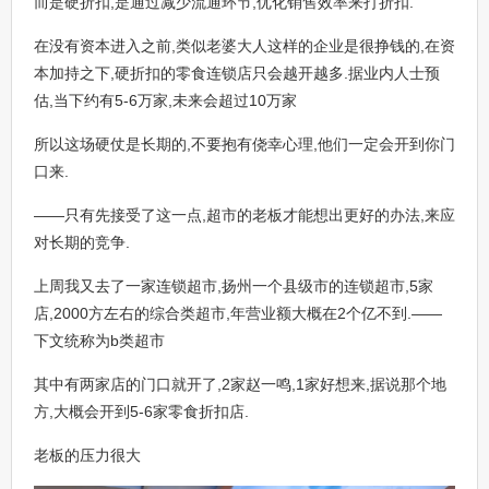
而是硬折扣,是通过减少流通环节,优化销售效率来打折扣.
在没有资本进入之前,类似老婆大人这样的企业是很挣钱的,在资
本加持之下,硬折扣的零食连锁店只会越开越多.据业内人士预
估,当下约有5-6万家,未来会超过10万家
所以这场硬仗是长期的,不要抱有侥幸心理,他们一定会开到你门
口来.
——只有先接受了这一点,超市的老板才能想出更好的办法,来应
对长期的竞争.
上周我又去了一家连锁超市,扬州一个县级市的连锁超市,5家
店,2000方左右的综合类超市,年营业额大概在2个亿不到.——
下文统称为b类超市
其中有两家店的门口就开了,2家赵一鸣,1家好想来,据说那个地
方,大概会开到5-6家零食折扣店.
老板的压力很大