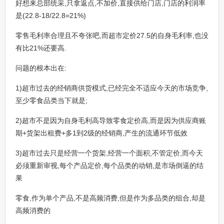
好想来总部统采,只拿返点,不加价,直接供给门店,门店的利润率
是(22.8-18/22.8=21%)
零售毛利率合理且不夸张吧,而超市定价27.5的自身毛利率,也没
有比21%还要高.
问题的根本出在:
1)超市过去的经销商供货模式,已经完全不适应今天的市场竞争,
至少零食品类当下就是;
2)超市不是因为自身毛利高导致零食定价高,而是因为供应商账
期+货架出租费+多1到2级的经销商,产生的流通环节低效
3)超市过去只是经营一个货架,经营一个面积,不管定价,而今天
必须重新审视,每个产品定价,每个品类的动销,是市场倒逼的结
果
零食,作为单个产品,不是高频消费,但是作为多品类的组合,却是
高频消费的