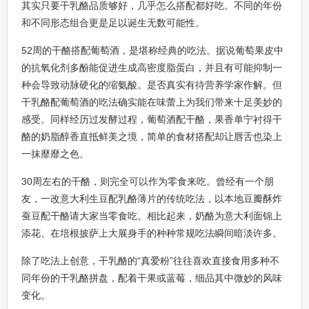
其实只要干乳酪品质够好，几乎怎么搭配都好吃。不同的年份
和不同形态组合更是足以诞生无数可能性。
52周的干酪搭配葡萄酒，是堪称经典的吃法。据说葡萄果皮中
的抗氧化剂多酚能促进生成高密度脂蛋白，并且有可能抑制一
种会导致动脉硬化的缩氨酸。是否真实有待营养学家作解。但
干乳酪配葡萄酒的吃法确实能在味蕾上为我们带来十足美妙的
感受。同样经历过发酵过程，葡萄酒配干酪，果香单宁衬得干
酪的奶脂醇香直抵鲜美之境，简单的食材搭配却让唇舌也染上
一抹靡靡之色。
30周左右的干酪，则完全可以作为零食来吃。曾经有一个朋
友，一改意大利生豆配乳酪薄片的传统吃法，以本地豆瓣酥炸
蚕豆配干酪请大家当零食吃。相比起来，奶酪为意大利面锦上
添花、在培根披萨上大展身手的种种常规吃法瞬间暗淡许多。
除了吃法上创意，干乳酪的“真爱粉”往往喜欢直接食用多种不
同年份的干乳酪拼盘，配着干果或蓝莓，细品其中微妙的风味
变化。