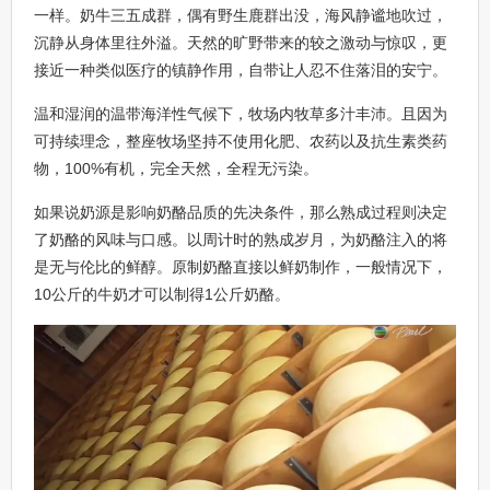
一样。奶牛三五成群，偶有野生鹿群出没，海风静谧地吹过，
沉静从身体里往外溢。天然的旷野带来的较之激动与惊叹，更
接近一种类似医疗的镇静作用，自带让人忍不住落泪的安宁。
温和湿润的温带海洋性气候下，牧场内牧草多汁丰沛。且因为
可持续理念，整座牧场坚持不使用化肥、农药以及抗生素类药
物，100%有机，完全天然，全程无污染。
如果说奶源是影响奶酪品质的先决条件，那么熟成过程则决定
了奶酪的风味与口感。以周计时的熟成岁月，为奶酪注入的将
是无与伦比的鲜醇。原制奶酪直接以鲜奶制作，一般情况下，
10公斤的牛奶才可以制得1公斤奶酪。