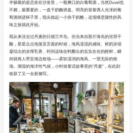
半躺着的姿态坐在沙发里，一瓶爽口的白葡萄酒，当然Duvel也
不赖，最重要的，一盘干奶酪拼盘。明亮的冒着诱人光泽的葡
萄酒倒进杯子里，指尖捻起一小块干奶酪，这场惬意随性的风
味之旅就此开始。
我从来没去过丹麦的日德兰半岛。但当来自那片海岛的丝滑干
酪，星星点点地落至舌面的时候，海风濡湿的咸味、鲜奶浓缩
凝结出的浓厚乳香、时间这味佐料酿出的实实在在的醇鲜，瞬
间就将人带至海边牧场——柔软湿润的海风、一望无际的牧
场、潮湿的海洋性气候，小时候童话故事里的“丹麦”，在此刻
收获了又一全新侧写。