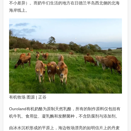
不小差异）。而奶牛们生活的地方在日德兰半岛西北侧的北海
海岸线上。
有机牧场 图源 | 正谷
Ouroland有机奶酪为原制天然乳酪，所有的制作原料仅包括有
机牛乳、食用盐、凝乳酶和发酵菌种，不含防腐剂与添加剂。
由冰水沉积形成的平原上，海边牧场漂亮的如明信片上的丹麦