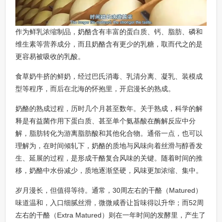
作为鲜乳浓缩制品，奶酪含有丰富的蛋白质、钙、脂肪、磷和
维生素等营养成分，而且奶酪含有更少的乳糖，取而代之的是
更容易被吸收的乳酸。
食草奶牛挤的鲜奶，经过巴氏消毒、乳清分离、凝乳、装模成
型等程序，而后在北海的怀抱里，开启漫长的熟成。
奶酪的熟成过程，历时几个月甚至数年。关于熟成，科学的解
释是有益菌作用下蛋白质、甚至单个氨基酸在酶解反应中分
解，脂肪转化为游离脂肪酸和其他化合物。通俗一点，也可以
理解为，在时间倾轧下，奶酪的质地与风味向着丝滑与醇香发
生、延展的过程，是形成干酪复合风味的关键。随着时间的推
移，奶酪中水份减少，质地逐渐坚硬，风味更加浓缩、集中。
岁月漫长，但值得等待。通常，30周左右的干酪（Matured）
味道温和，入口细腻丝滑，微微咸香让旨味得以升华；而52周
左右的干酪（Extra Matured）则在一年时间的发酵里，产生了