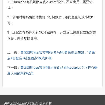
1）Ouroland有机奶酪表皮2-3mm部分，不宜食用，需要切
掉；
2）食用时将奶酪整体横向平行切割后，纵向竖直切成小块即
可；
3）建议贮存条件为2-4℃冷藏保存，开封后以保鲜膜或密封袋
保存，并请尽快食用。
上一篇：
尊龙凯时app官方网站-盒马NB奥莱试点加盟，“奥莱
店+自提店+社区团点”模式扩张
下一篇：
尊龙凯时app官方网站-在食品界玩cosplay？很担心研
发人员的精神状态
z6尊龙凯时app官方网站© 版权所有