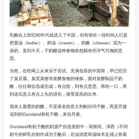
乳酪在上世纪90年代就进入了中国，但有很长一段时间人们是
把黄油（butter）、奶油（cream）、奶酪（cheese）混为一
谈的。直到今天，干奶酪这种食物依然颇有些洋气可掬的意
思。
当然，在吃喝上从来乐于尝试、充满包容的中国胃，早已经历
了臭豆腐、臭苋菜梗等发酵食物的锤炼，面对发酵制品干奶
酪，往往都会迅速完成：有点怪，到有点意思、再吃一口，再
到这玩意儿有点上头的进化，接受度高的出奇。
我本人最爱的奶酪，不是著名的意大利帕尔玛干酪，而是开篇
说到的Ouroland有机干酪，来自丹麦。
Ouroland有机干酪的奶源产自优质奶牛：荷斯坦、泽西（不同
奶牛的鲜乳在制作成为干酪后，在油润度和滋味丰足感上有着