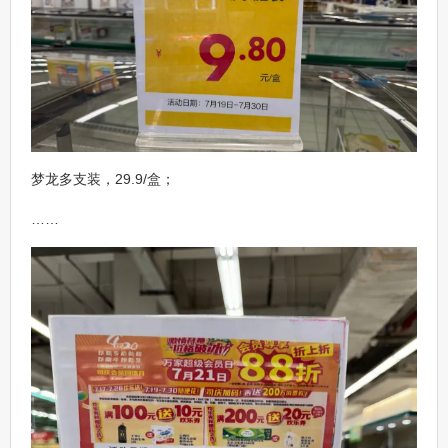
梦龙多支装，29.9/盒；
……