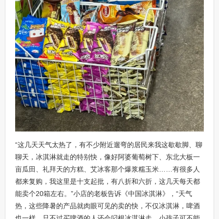
“这几天天气太热了，有不少附近遛弯的居民来我这歇歇脚、聊
聊天，冰淇淋就走的特别快，像好阿婆葡萄树下、东北大板一
亩瓜田、礼拜天的方糕、艾冰客那个爆浆糯玉米……有很多人
都来复购，我这里是十支起批，有八折和六折，这几天每天都
能卖个20箱左右。”小店的老板告诉《中国冰淇淋》，“天气
热，这些降暑的产品就肉眼可见的卖的快，不仅冰淇淋，啤酒
也一样，只不过买啤酒的人还会叼根冰淇淋走，小孩子可不能