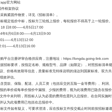
时app官方网站
紧固件框架协议
主要采购紧固件物资，详见《招标清单》。
有招标规定低价中标，投标方三轮线上报价，每轮报价不得高于上一轮报价
18 日8:00——6月5日17:00
4年6月6日8:00——6月13日9:00
01——6月13日12:00
:01——6月13日16:00
台注册评审合格供应商，注册地址：https://longda.going-link.com
应根据招标要求，按指定名称、规格型号、品牌（如限定），对照投标清单
议、价格有效期等信息，质量标准无特殊说明的须达到国家标准。双方共
绩效评估。
价包含货款、保险、配送、人员工资（包括应交的五险一金等费用）、利润
报的单价或每单价报价中漏报、少报的费用，视为此项费用已隐含在报价
文件中未列明，而投标人认为必需的费用也需列入总报价。在合同实施时
并认为此项费用已包括在总报价中。
对招标文件如有疑义，可要求澄清，应在投标文件投交截止时间前按招标邀