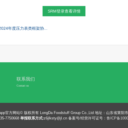
SRM登录查看详情
024年度压力表类框架协...
联系我们
Contact us
app官方网站© 版权所有
LongDa Foodstuff Group Co.,Ltd
地址：山东省莱阳市
535-7750668
举报联系方式:
z6jlksty@jl.cn
备案号/经营许可证号：
鲁ICP备1000