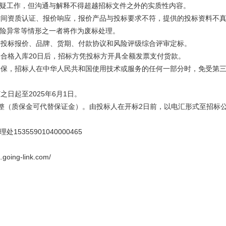
疑工作，但沟通与解释不得超越招标文件之外的实质性内容。
定时间资质认证、报价响应，报价产品与投标要求不符，提供的投标资料不
险异常等情形之一者将作为废标处理。
根据投标报价、品牌、货期、付款协议和风险评级综合评审定标。
验收合格入库20日后，招标方凭投标方开具全额发票支付货款。
应确保，招标人在中华人民共和国使用技术或服务的任何一部分时，免受第
之日起至2025年6月1日。
万元整（质保金可代替保证金）。由投标人在开标2日前，以电汇形式至招标
5355901040000465
oing-link.com/