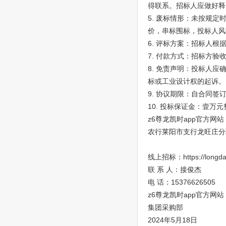
得联系。招标人应做好释
5. 废标情形：未按规
价，串标围标，投标人风
6. 评标方案：招标人
7. 付款方式：招标方
8. 免责声明：投标人
标或工业设计权的起诉。
9. 协议期限：自合同签订
10. 投标保证金：壹
z6尊龙凯时app官方网站
农行莱阳市支行龙旺庄分理处1
线上招标：https://longda.g
联 系 人：接俊杰
电 话：15376626505
z6尊龙凯时app官方网站
集团采购部
2024年5月18日